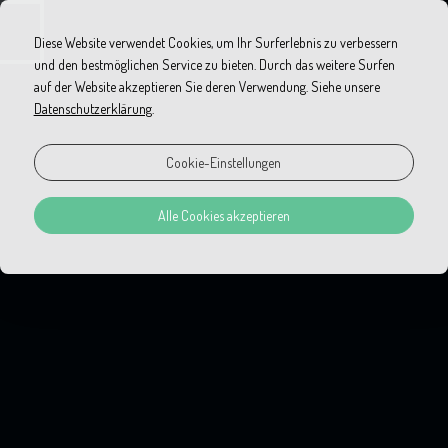
MENU
Diese Website verwendet Cookies, um Ihr Surferlebnis zu verbessern
und den bestmöglichen Service zu bieten. Durch das weitere Surfen
Online Buchen!
auf der Website akzeptieren Sie deren Verwendung. Siehe unsere
Datenschutzerklärung
.
Cookie-Einstellungen
Alle Cookies akzeptieren
SONDERANGEBOTE
IM VILLA C
In Ihrer Reservierung enthalten: Kulturticket für Vila do
Conde